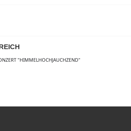
RREICH
ONZERT "HIMMELHOCHJAUCHZEND"