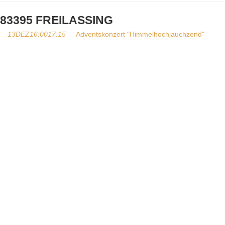
83395 FREILASSING
13
DEZ
16:00
17:15
Adventskonzert "Himmelhochjauchzend"