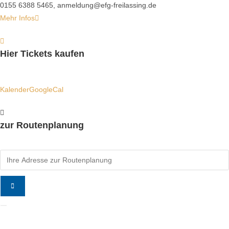
0155 6388 5465, anmeldung@efg-freilassing.de
Mehr Infos
Hier Tickets kaufen
Kalender
GoogleCal
zur Routenplanung
Adresse