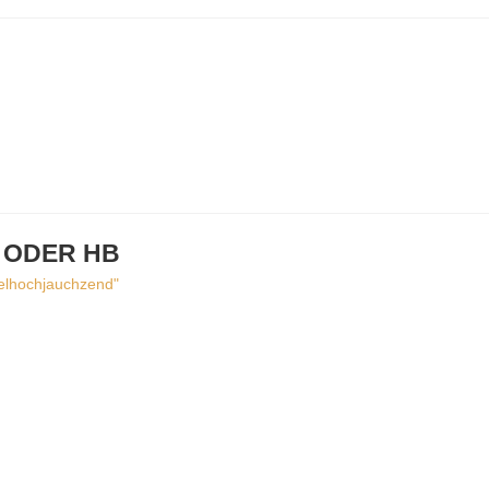
H ODER HB
elhochjauchzend"