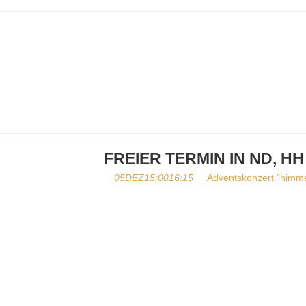
FREIER TERMIN IN ND, H
05
DEZ
15:00
16:15
Adventskonzert "himm