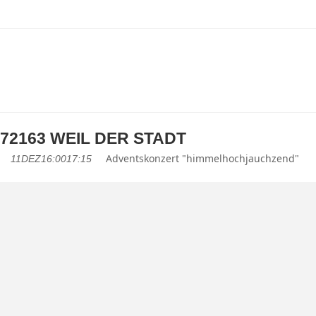
72163 WEIL DER STADT
Adventskonzert "himmelhochjauchzend"
11
DEZ
16:00
17:15