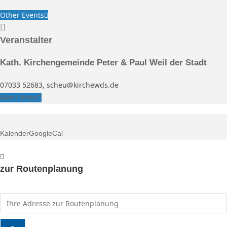
Other Events
Veranstalter
Kath. Kirchengemeinde Peter & Paul Weil der Stadt
07033 52683, scheu@kirchewds.de
Mehr Infos
Kalender
GoogleCal
zur Routenplanung
Adresse