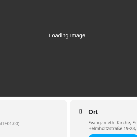
Ort
Evang.-meth. Kirche, F
MT+01:00)
Helmholtzstraße 19-23,