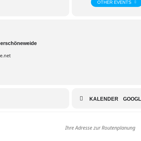
OTHER EVENTS
Oberschöneweide
e.net
KALENDER
GOOG
sse