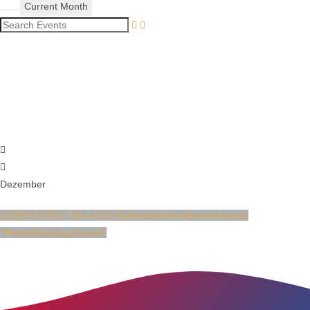
Current Month
Search Events
Dezember
12
DEZ
16:00
17:15
A-4210 Gallneukirchen
Adventskonzert
"Himmelhochjauchzend"