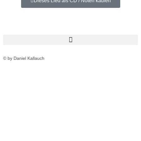
Dieses Lied als CD / Noten kaufen
© by Daniel Kallauch